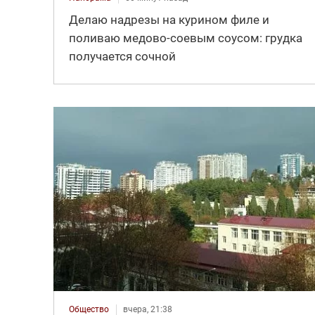
Делаю надрезы на курином филе и
поливаю медово-соевым соусом: грудка
получается сочной
Общество
вчера, 21:38