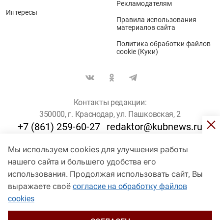
Рекламодателям
Интересы
Правила использования
материалов сайта
Политика обработки файлов
cookie (Куки)
Контакты редакции:
350000, г. Краснодар, ул. Пашковская, 2
+7 (861) 259-60-27
redaktor@kubnews.ru
Мы используем cookies для улучшения работы
Для пользователей старше 16 лет
нашего сайта и большего удобства его
© Кубанские Новости, 2017
использования. Продолжая использовать сайт, Вы
Сетевое издание «kubnews» зарегистрировано Федеральной
выражаете своё
согласие на обработку файлов
службой по надзору в сфере связи, информационных технологий
cookies
и массовых коммуникаций (Роскомнадзор). Регистрационный
номер Эл № ФС 77 - 78802 от 30 июля 2020 года. Учредитель -
ООО "ГИК "Кубанские Новости" (350000, Краснодар, ул.