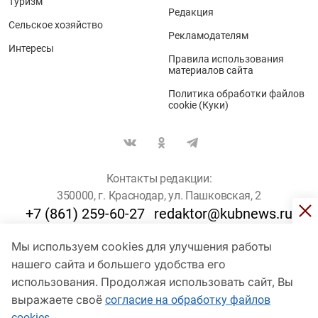
Туризм
Редакция
Сельское хозяйство
Рекламодателям
Интересы
Правила использования
материалов сайта
Политика обработки файлов
cookie (Куки)
Контакты редакции:
350000, г. Краснодар, ул. Пашковская, 2
+7 (861) 259-60-27
redaktor@kubnews.ru
Мы используем cookies для улучшения работы
Для пользователей старше 16 лет
нашего сайта и большего удобства его
использования. Продолжая использовать сайт, Вы
© Кубанские Новости, 2017
Сетевое издание «kubnews» зарегистрировано Федеральной
выражаете своё
согласие на обработку файлов
службой по надзору в сфере связи, информационных технологий
cookies