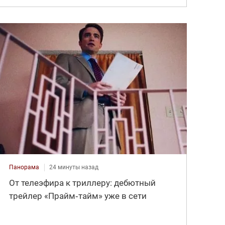
Панорама
24 минуты назад
От телеэфира к триллеру: дебютный
трейлер «Прайм‑тайм» уже в сети