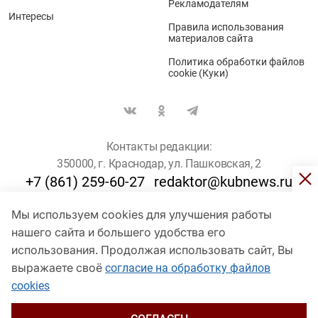
Рекламодателям
Интересы
Правила использования
материалов сайта
Политика обработки файлов
cookie (Куки)
Контакты редакции:
350000, г. Краснодар, ул. Пашковская, 2
+7 (861) 259-60-27
redaktor@kubnews.ru
Мы используем cookies для улучшения работы
Для пользователей старше 16 лет
нашего сайта и большего удобства его
использования. Продолжая использовать сайт, Вы
© Кубанские Новости, 2017
Сетевое издание «kubnews» зарегистрировано Федеральной
выражаете своё
согласие на обработку файлов
службой по надзору в сфере связи, информационных технологий
cookies
и массовых коммуникаций (Роскомнадзор). Регистрационный
номер Эл № ФС 77 - 78802 от 30 июля 2020 года. Учредитель -
ООО "ГИК "Кубанские Новости" (350000, Краснодар, ул.