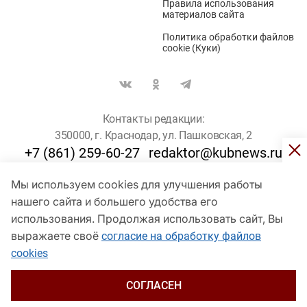
Правила использования
материалов сайта
Политика обработки файлов
cookie (Куки)
Контакты редакции:
350000, г. Краснодар, ул. Пашковская, 2
+7 (861) 259-60-27
redaktor@kubnews.ru
Мы используем cookies для улучшения работы
Для пользователей старше 16 лет
нашего сайта и большего удобства его
© Кубанские Новости, 2017
использования. Продолжая использовать сайт, Вы
Сетевое издание «kubnews» зарегистрировано Федеральной
выражаете своё
согласие на обработку файлов
службой по надзору в сфере связи, информационных технологий
cookies
и массовых коммуникаций (Роскомнадзор). Регистрационный
номер Эл № ФС 77 - 78802 от 30 июля 2020 года. Учредитель -
ООО "ГИК "Кубанские Новости" (350000, Краснодар, ул.
СОГЛАСЕН
Пашковская, 2). Главный редактор – Филиппов О. Ю.