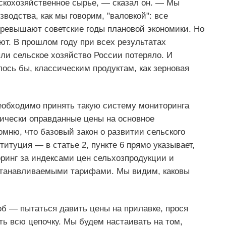
скохозяйственное сырье, — сказал он. — Мы
одства, как мы говорим, "валовкой": все
превышают советские годы плановой экономики. Но
ют. В прошлом году при всех результатах
и сельское хозяйство России потеряло. И
алось бы, классическим продуктам, как зерновая
необходимо принять такую систему мониторинга
мически оправданные цены на основное
омню, что базовый закон о развитии сельского
титуция — в статье 2, пункте 6 прямо указывает,
ринг за индексами цен сельхозпродукции и
станавливаемыми тарифами. Мы видим, каковы
б — пытаться давить цены на прилавке, прося
ть всю цепочку. Мы будем настаивать на том,