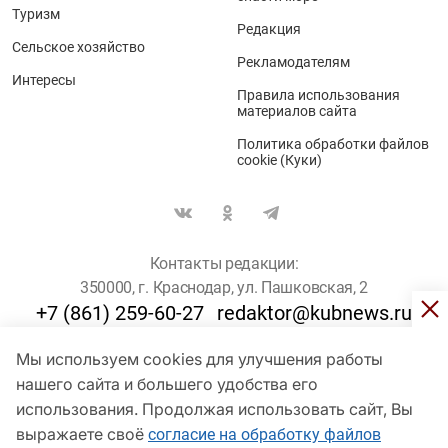
Туризм
Редакция
Сельское хозяйство
Рекламодателям
Интересы
Правила использования
материалов сайта
Политика обработки файлов
cookie (Куки)
Контакты редакции:
350000, г. Краснодар, ул. Пашковская, 2
+7 (861) 259-60-27
redaktor@kubnews.ru
Мы используем cookies для улучшения работы
Для пользователей старше 16 лет
нашего сайта и большего удобства его
использования. Продолжая использовать сайт, Вы
© Кубанские Новости, 2017
Сетевое издание «kubnews» зарегистрировано Федеральной
выражаете своё
согласие на обработку файлов
службой по надзору в сфере связи, информационных технологий