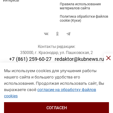
Интересы
Правила использования
материалов сайта
Политика обработки файлов
cookie (Куки)
Контакты редакции:
350000, г. Краснодар, ул. Пашковская, 2
+7 (861) 259-60-27
redaktor@kubnews.ru
Мы используем cookies для улучшения работы
Для пользователей старше 16 лет
нашего сайта и большего удобства его
© Кубанские Новости, 2017
использования. Продолжая использовать сайт, Вы
Сетевое издание «kubnews» зарегистрировано Федеральной
выражаете своё
согласие на обработку файлов
службой по надзору в сфере связи, информационных технологий
cookies
и массовых коммуникаций (Роскомнадзор). Регистрационный
номер Эл № ФС 77 - 78802 от 30 июля 2020 года. Учредитель -
ООО "ГИК "Кубанские Новости" (350000, Краснодар, ул.
СОГЛАСЕН
Пашковская, 2). Главный редактор – Филиппов О. Ю.