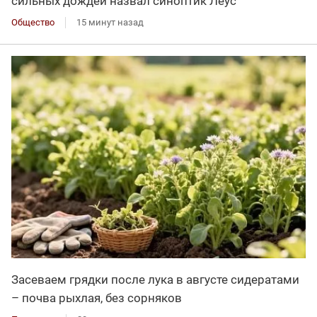
сильных дождей назвал синоптик Леус
Общество
15 минут назад
Засеваем грядки после лука в августе сидератами
– почва рыхлая, без сорняков