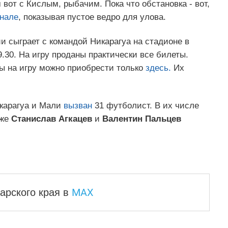
м вот с Кислым, рыбачим. Пока что обстановка - вот,
анале
, показывая пустое ведро для улова.
и сыграет с командой Никарагуа на стадионе в
.30. На игру проданы практически все билеты.
ы на игру можно приобрести только
здесь.
Их
икарагуа и Мали
вызван
31 футболист. В их числе
кже
Станислав Агкацев
и
Валентин Пальцев
MAX
арского края
в