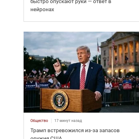
быстро опускают руки — ответ в
нейронах
Общество
17 минут назад
Трамп встревожился из-за запасов
оружия США