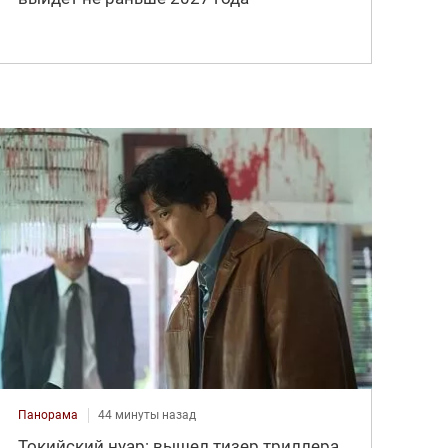
Панорама
44 минуты назад
Токийский нуар: вышел тизер триллера