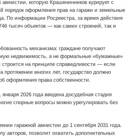
 амнистии, которую Крашенинников курирует с
й порядок оформления прав на гаражи и земельные
ода. По информации Росреестра, за время действия
46 тысяч объектов — как самих строений, так и
ебованность механизма: граждане получают
емую недвижимость, а не формальные «бумажные»
й строится на принципе справедливости — если
а протяжении многих лет, государство должно
об оформления права собственности.
января 2026 года введена досудебная стадия
ногие спорные вопросы можно урегулировать без
лении гаражной амнистии до 1 сентября 2031 года.
лу авторов, позволит охватить дополнительных