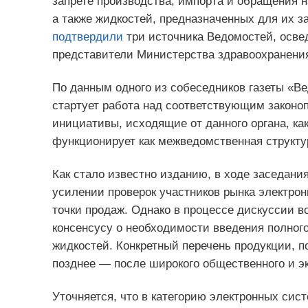
запрете производства, импорта и обращения н
а также жидкостей, предназначенных для их 
подтвердили
три источника Ведомостей, освед
представители Министерства здравоохранени
По данным одного из собеседников газеты «В
стартует работа над соответствующим законоп
инициативы, исходящие от данного органа, как
функционирует как межведомственная структу
Как стало известно изданию, в ходе заседани
усилении проверок участников рынка электрон
точки продаж. Однако в процессе дискуссии 
консенсусу о необходимости введения полного
жидкостей. Конкретный перечень продукции, 
позднее — после широкого общественного и э
Уточняется, что в категорию электронных сис