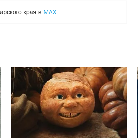
MAX
арского края
в