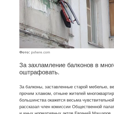
Фото:
pxhere.com
За захламление балконов в мног
оштрафовать.
За балконы, заставленные старой мебелью, 
прочим хламом, отныне жителей многокварти
большинства окажется весьма чувствительной
рассказал член комиссии Общественной палат
и иных нормативных актов Евгений Машаров.