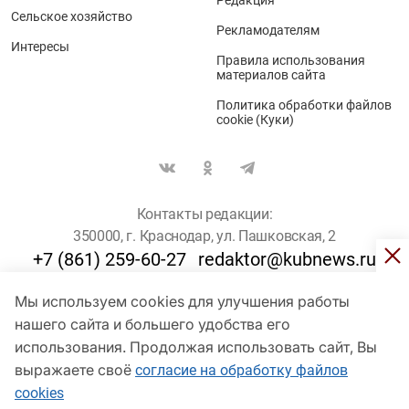
Сельское хозяйство
Рекламодателям
Интересы
Правила использования
материалов сайта
Политика обработки файлов
cookie (Куки)
Контакты редакции:
350000, г. Краснодар, ул. Пашковская, 2
+7 (861) 259-60-27
redaktor@kubnews.ru
Мы используем cookies для улучшения работы
Для пользователей старше 16 лет
нашего сайта и большего удобства его
© Кубанские Новости, 2017
использования. Продолжая использовать сайт, Вы
Сетевое издание «kubnews» зарегистрировано Федеральной
выражаете своё
согласие на обработку файлов
службой по надзору в сфере связи, информационных технологий
cookies
и массовых коммуникаций (Роскомнадзор). Регистрационный