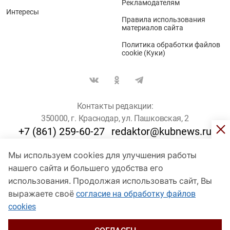
Рекламодателям
Интересы
Правила использования
материалов сайта
Политика обработки файлов
cookie (Куки)
Контакты редакции:
350000, г. Краснодар, ул. Пашковская, 2
+7 (861) 259-60-27
redaktor@kubnews.ru
Мы используем cookies для улучшения работы
Для пользователей старше 16 лет
нашего сайта и большего удобства его
© Кубанские Новости, 2017
использования. Продолжая использовать сайт, Вы
Сетевое издание «kubnews» зарегистрировано Федеральной
выражаете своё
согласие на обработку файлов
службой по надзору в сфере связи, информационных технологий
cookies
и массовых коммуникаций (Роскомнадзор). Регистрационный
номер Эл № ФС 77 - 78802 от 30 июля 2020 года. Учредитель -
ООО "ГИК "Кубанские Новости" (350000, Краснодар, ул.