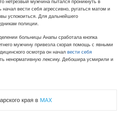
то нетрезвый мужчина пытался проникнуть в
ь начал вести себя агрессивно, ругаться матом и
ывы успокоиться. Для дальнейшего
удникам полиции.
тделении больницы Анапы сработала кнопка
летнего мужчину привезла скорая помощь с явными
едицинского осмотра он начал
вести себя
ать ненормативную лексику. Дебошира усмирили и
MAX
арского края
в