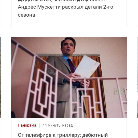
Андрес Мускетти раскрыл детали 2‑го
сезона
Панорама
44 минуты назад
От телеэфира к триллеру: дебютный