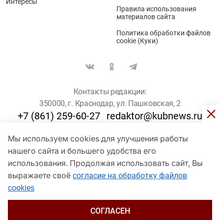
Интересы
Правила использования
материалов сайта
Политика обработки файлов
cookie (Куки)
Контакты редакции:
350000, г. Краснодар, ул. Пашковская, 2
+7 (861) 259-60-27
redaktor@kubnews.ru
Мы используем cookies для улучшения работы
Для пользователей старше 16 лет
нашего сайта и большего удобства его
© Кубанские Новости, 2017
использования. Продолжая использовать сайт, Вы
Сетевое издание «kubnews» зарегистрировано Федеральной
выражаете своё
согласие на обработку файлов
службой по надзору в сфере связи, информационных технологий
cookies
и массовых коммуникаций (Роскомнадзор). Регистрационный
номер Эл № ФС 77 - 78802 от 30 июля 2020 года. Учредитель -
ООО "ГИК "Кубанские Новости" (350000, Краснодар, ул.
СОГЛАСЕН
Пашковская, 2). Главный редактор – Филиппов О. Ю.