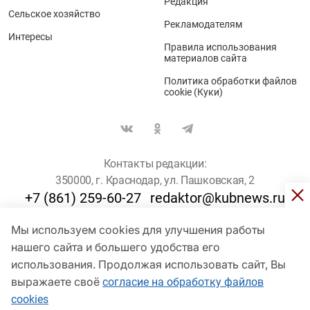
Редакция
Сельское хозяйство
Рекламодателям
Интересы
Правила использования
материалов сайта
Политика обработки файлов
cookie (Куки)
Контакты редакции:
350000, г. Краснодар, ул. Пашковская, 2
+7 (861) 259-60-27
redaktor@kubnews.ru
Мы используем cookies для улучшения работы
Для пользователей старше 16 лет
нашего сайта и большего удобства его
© Кубанские Новости, 2017
использования. Продолжая использовать сайт, Вы
Сетевое издание «kubnews» зарегистрировано Федеральной
выражаете своё
согласие на обработку файлов
службой по надзору в сфере связи, информационных технологий
cookies
и массовых коммуникаций (Роскомнадзор). Регистрационный