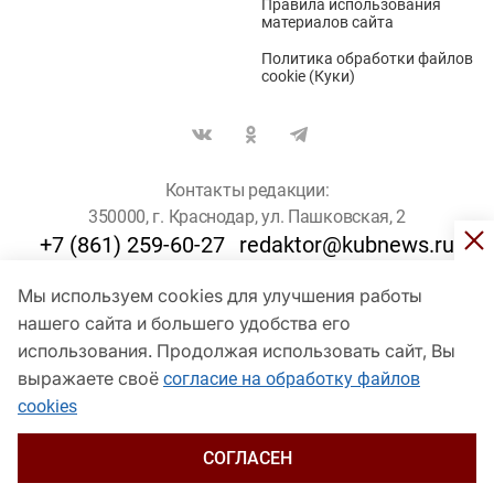
Правила использования
материалов сайта
Политика обработки файлов
cookie (Куки)
Контакты редакции:
350000, г. Краснодар, ул. Пашковская, 2
+7 (861) 259-60-27
redaktor@kubnews.ru
Мы используем cookies для улучшения работы
Для пользователей старше 16 лет
нашего сайта и большего удобства его
использования. Продолжая использовать сайт, Вы
© Кубанские Новости, 2017
Сетевое издание «kubnews» зарегистрировано Федеральной
выражаете своё
согласие на обработку файлов
службой по надзору в сфере связи, информационных технологий
cookies
и массовых коммуникаций (Роскомнадзор). Регистрационный
номер Эл № ФС 77 - 78802 от 30 июля 2020 года. Учредитель -
ООО "ГИК "Кубанские Новости" (350000, Краснодар, ул.
СОГЛАСЕН
Пашковская, 2). Главный редактор – Филиппов О. Ю.