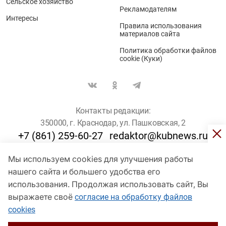
Сельское хозяйство
Рекламодателям
Интересы
Правила использования
материалов сайта
Политика обработки файлов
cookie (Куки)
Контакты редакции:
350000, г. Краснодар, ул. Пашковская, 2
+7 (861) 259-60-27
redaktor@kubnews.ru
Мы используем cookies для улучшения работы
Для пользователей старше 16 лет
нашего сайта и большего удобства его
использования. Продолжая использовать сайт, Вы
© Кубанские Новости, 2017
Сетевое издание «kubnews» зарегистрировано Федеральной
выражаете своё
согласие на обработку файлов
службой по надзору в сфере связи, информационных технологий
cookies
и массовых коммуникаций (Роскомнадзор). Регистрационный
номер Эл № ФС 77 - 78802 от 30 июля 2020 года. Учредитель -