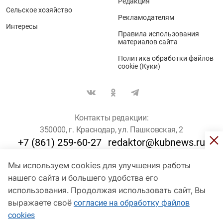
Редакция
Сельское хозяйство
Рекламодателям
Интересы
Правила использования
материалов сайта
Политика обработки файлов
cookie (Куки)
Контакты редакции:
350000, г. Краснодар, ул. Пашковская, 2
+7 (861) 259-60-27
redaktor@kubnews.ru
Мы используем cookies для улучшения работы
Для пользователей старше 16 лет
нашего сайта и большего удобства его
© Кубанские Новости, 2017
использования. Продолжая использовать сайт, Вы
Сетевое издание «kubnews» зарегистрировано Федеральной
выражаете своё
согласие на обработку файлов
службой по надзору в сфере связи, информационных технологий
cookies
и массовых коммуникаций (Роскомнадзор). Регистрационный