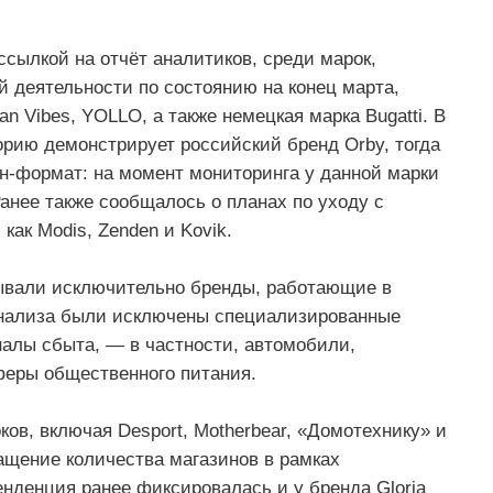
сылкой на отчёт аналитиков, среди марок,
 деятельности по состоянию на конец марта,
n Vibes, YOLLO, а также немецкая марка Bugatti. В
орию демонстрирует российский бренд Orby, тогда
йн-формат: на момент мониторинга у данной марки
анее также сообщалось о планах по уходу с
как Modis, Zenden и Kovik.
ывали исключительно бренды, работающие в
 анализа были исключены специализированные
алы сбыта, — в частности, автомобили,
феры общественного питания.
ков, включая Desport, Motherbear, «Домотехнику» и
ащение количества магазинов в рамках
нденция ранее фиксировалась и у бренда Gloria