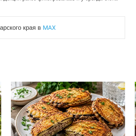
MAX
арского края
в