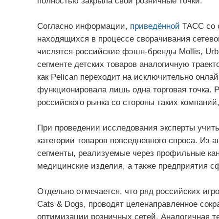
полностью закрыла свои розничные точки.
Согласно информации,
приведённой
ТАСС со с
находящихся в процессе сворачивания сетевой
числятся российские фэшн-бренды Mollis, Urba
сегменте детских товаров аналогичную траект
как Pelican переходит на исключительно онла
функционировала лишь одна торговая точка. Р
российского рынка со стороны таких компаний, 
При проведении исследования эксперты учит
категории товаров повседневного спроса. Из
сегменты, реализуемые через профильные кан
медицинские изделия, а также предприятия с
Отдельно отмечается, что ряд российских игро
Cats & Dogs, проводят целенаправленное сокр
оптимизации розничных сетей. Аналогичная те