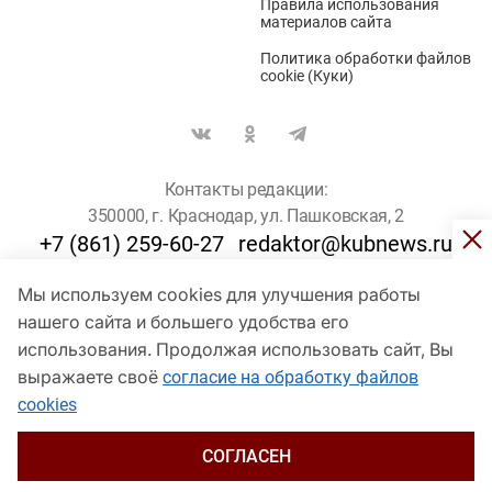
Правила использования
материалов сайта
Политика обработки файлов
cookie (Куки)
Контакты редакции:
350000, г. Краснодар, ул. Пашковская, 2
+7 (861) 259-60-27
redaktor@kubnews.ru
Мы используем cookies для улучшения работы
Для пользователей старше 16 лет
нашего сайта и большего удобства его
© Кубанские Новости, 2017
использования. Продолжая использовать сайт, Вы
Сетевое издание «kubnews» зарегистрировано Федеральной
выражаете своё
согласие на обработку файлов
службой по надзору в сфере связи, информационных технологий
cookies
и массовых коммуникаций (Роскомнадзор). Регистрационный
номер Эл № ФС 77 - 78802 от 30 июля 2020 года. Учредитель -
ООО "ГИК "Кубанские Новости" (350000, Краснодар, ул.
СОГЛАСЕН
Пашковская, 2). Главный редактор – Филиппов О. Ю.