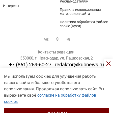
Рекламодателям
Интересы
Правила использования
материалов сайта
Политика обработки файлов
cookie (Куки)
Контакты редакции:
350000, г. Краснодар, ул. Пашковская, 2
+7 (861) 259-60-27
redaktor@kubnews.ru
Мы используем cookies для улучшения работы
Для пользователей старше 16 лет
нашего сайта и большего удобства его
© Кубанские Новости, 2017
использования. Продолжая использовать сайт, Вы
Сетевое издание «kubnews» зарегистрировано Федеральной
выражаете своё
согласие на обработку файлов
службой по надзору в сфере связи, информационных технологий
cookies
и массовых коммуникаций (Роскомнадзор). Регистрационный
номер Эл № ФС 77 - 78802 от 30 июля 2020 года. Учредитель -
ООО "ГИК "Кубанские Новости" (350000, Краснодар, ул.