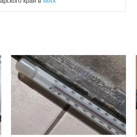
MAX
арского края
в