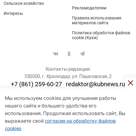
Сельское хозяйство
Рекламодателям
Интересы
Правила использования
материалов сайта
Политика обработки файлов
cookie (Куки)
Контакты редакции:
350000, г. Краснодар, ул. Пашковская, 2
+7 (861) 259-60-27
redaktor@kubnews.ru
Мы используем cookies для улучшения работы
Для пользователей старше 16 лет
нашего сайта и большего удобства его
использования. Продолжая использовать сайт, Вы
© Кубанские Новости, 2017
Сетевое издание «kubnews» зарегистрировано Федеральной
выражаете своё
согласие на обработку файлов
службой по надзору в сфере связи, информационных технологий
cookies
и массовых коммуникаций (Роскомнадзор). Регистрационный
номер Эл № ФС 77 - 78802 от 30 июля 2020 года. Учредитель -