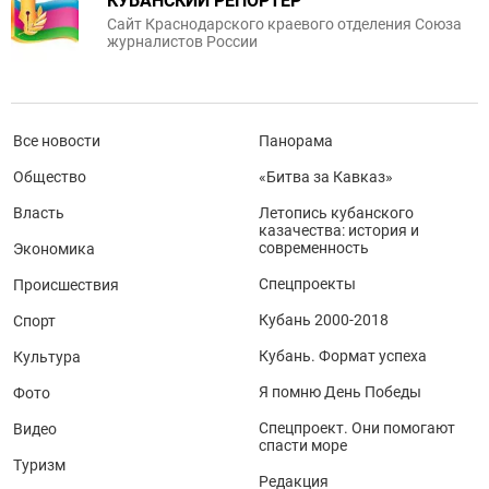
КУБАНСКИЙ РЕПОРТЕР
Сайт Краснодарского краевого отделения Союза
журналистов России
Все новости
Панорама
Общество
«Битва за Кавказ»
Власть
Летопись кубанского
казачества: история и
современность
Экономика
Спецпроекты
Происшествия
Кубань 2000-2018
Спорт
Кубань. Формат успеха
Культура
Я помню День Победы
Фото
Спецпроект. Они помогают
Видео
спасти море
Туризм
Редакция