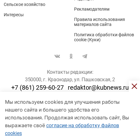
Сельское хозяйство
Рекламодателям
Интересы
Правила использования
материалов сайта
Политика обработки файлов
cookie (Куки)
Контакты редакции:
350000, г. Краснодар, ул. Пашковская, 2
+7 (861) 259-60-27
redaktor@kubnews.ru
Мы используем cookies для улучшения работы
Для пользователей старше 16 лет
нашего сайта и большего удобства его
© Кубанские Новости, 2017
использования. Продолжая использовать сайт, Вы
Сетевое издание «kubnews» зарегистрировано Федеральной
выражаете своё
согласие на обработку файлов
службой по надзору в сфере связи, информационных технологий
cookies
и массовых коммуникаций (Роскомнадзор). Регистрационный
номер Эл № ФС 77 - 78802 от 30 июля 2020 года. Учредитель -