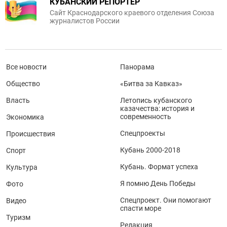
КУБАНСКИЙ РЕПОРТЕР
Сайт Краснодарского краевого отделения Союза
журналистов России
Все новости
Панорама
Общество
«Битва за Кавказ»
Власть
Летопись кубанского
казачества: история и
современность
Экономика
Спецпроекты
Происшествия
Кубань 2000-2018
Спорт
Кубань. Формат успеха
Культура
Я помню День Победы
Фото
Спецпроект. Они помогают
Видео
спасти море
Туризм
Редакция