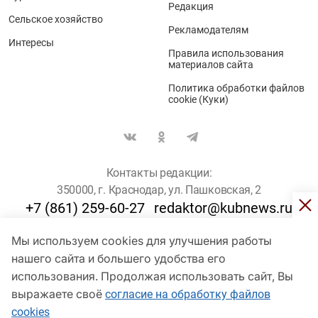
Редакция
Сельское хозяйство
Рекламодателям
Интересы
Правила использования
материалов сайта
Политика обработки файлов
cookie (Куки)
Контакты редакции:
350000, г. Краснодар, ул. Пашковская, 2
+7 (861) 259-60-27
redaktor@kubnews.ru
Мы используем cookies для улучшения работы
Для пользователей старше 16 лет
нашего сайта и большего удобства его
© Кубанские Новости, 2017
использования. Продолжая использовать сайт, Вы
Сетевое издание «kubnews» зарегистрировано Федеральной
выражаете своё
согласие на обработку файлов
службой по надзору в сфере связи, информационных технологий
cookies
и массовых коммуникаций (Роскомнадзор). Регистрационный