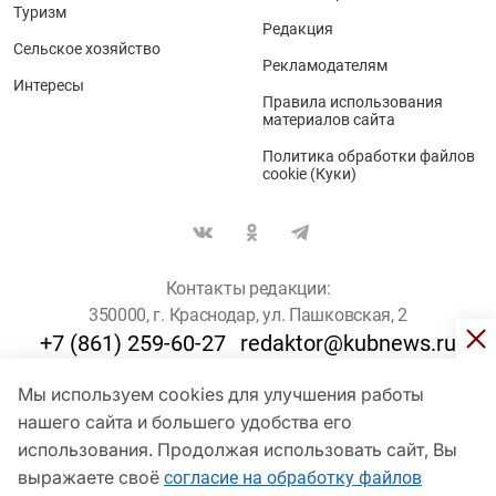
Туризм
Редакция
Сельское хозяйство
Рекламодателям
Интересы
Правила использования
материалов сайта
Политика обработки файлов
cookie (Куки)
Контакты редакции:
350000, г. Краснодар, ул. Пашковская, 2
+7 (861) 259-60-27
redaktor@kubnews.ru
Мы используем cookies для улучшения работы
Для пользователей старше 16 лет
нашего сайта и большего удобства его
© Кубанские Новости, 2017
использования. Продолжая использовать сайт, Вы
Сетевое издание «kubnews» зарегистрировано Федеральной
выражаете своё
согласие на обработку файлов
службой по надзору в сфере связи, информационных технологий