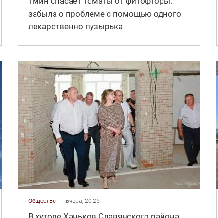
Тмин спасает томаты от фитофторы:
забыла о проблеме с помощью одного
лекарственно пузырька
Общество
вчера, 20:25
В хуторе Ханьков Славянского района