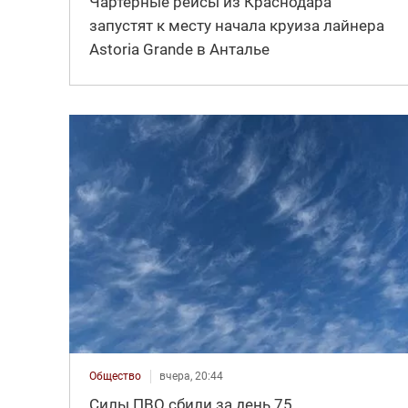
Чартерные рейсы из Краснодара
запустят к месту начала круиза лайнера
Astoria Grande в Анталье
Общество
вчера, 20:44
Силы ПВО сбили за день 75