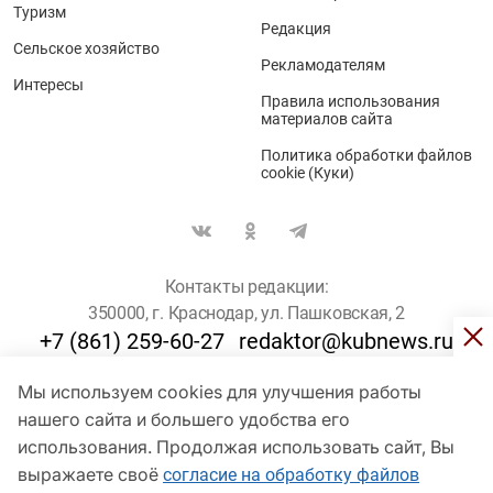
Туризм
Редакция
Сельское хозяйство
Рекламодателям
Интересы
Правила использования
материалов сайта
Политика обработки файлов
cookie (Куки)
Контакты редакции:
350000, г. Краснодар, ул. Пашковская, 2
+7 (861) 259-60-27
redaktor@kubnews.ru
Мы используем cookies для улучшения работы
Для пользователей старше 16 лет
нашего сайта и большего удобства его
© Кубанские Новости, 2017
использования. Продолжая использовать сайт, Вы
Сетевое издание «kubnews» зарегистрировано Федеральной
выражаете своё
согласие на обработку файлов
службой по надзору в сфере связи, информационных технологий