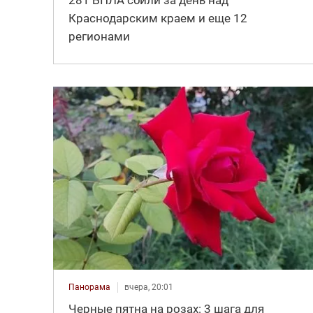
281 БПЛА сбили за день над
Краснодарским краем и еще 12
регионами
Панорама
вчера, 20:01
Черные пятна на розах: 3 шага для