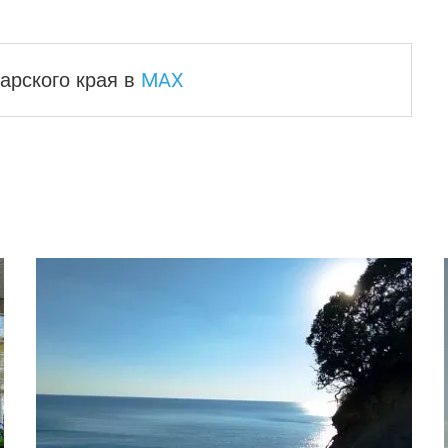
MAX
арского края
в