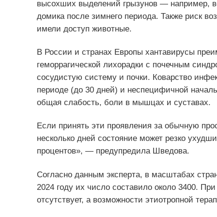
высохших выделений грызунов — например, во
домика после зимнего периода. Также риск воз
имели доступ животные.
В России и странах Европы хантавирусы пре
геморрагической лихорадки с почечным синд
сосудистую систему и почки. Коварство инфе
периоде (до 30 дней) и неспецифичной начал
общая слабость, боли в мышцах и суставах.
Если принять эти проявления за обычную прос
несколько дней состояние может резко ухудши
процентов», — предупредила Шведова.
Согласно данным эксперта, в масштабах стра
2024 году их число составило около 3400. Пр
отсутствует, а возможности этиотропной тера