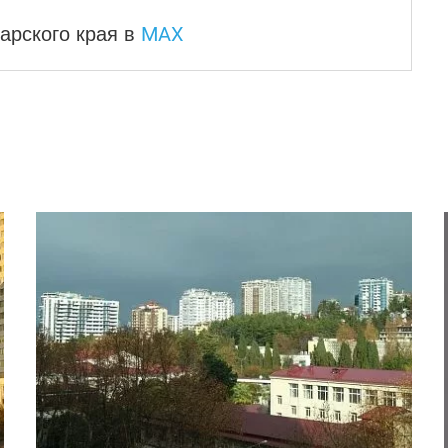
MAX
арского края
в