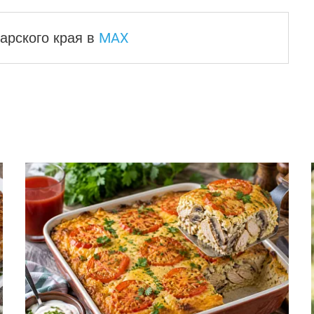
MAX
арского края
в