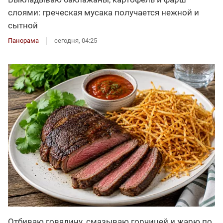
слоями: греческая мусака получается нежной и
сытной
Панорама
сегодня, 04:25
Отбиваю говядину, смазываю горчицей и жарю по