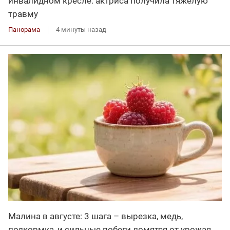
инвалидном кресле: актриса получила тяжелую
травму
Панорама
4 минуты назад
Малина в августе: 3 шага – вырезка, медь,
подкормка, и сильные побеги ломятся от урожая