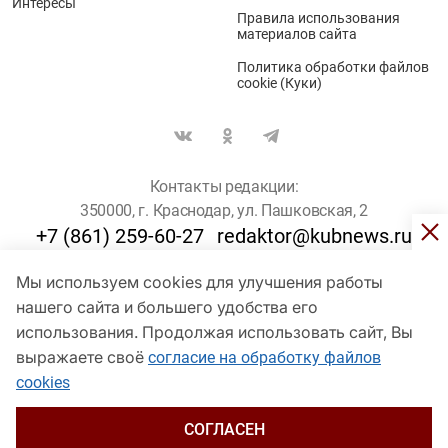
Интересы
Правила использования
материалов сайта
Политика обработки файлов
cookie (Куки)
Контакты редакции:
350000, г. Краснодар, ул. Пашковская, 2
+7 (861) 259-60-27
redaktor@kubnews.ru
Мы используем cookies для улучшения работы
Для пользователей старше 16 лет
нашего сайта и большего удобства его
© Кубанские Новости, 2017
использования. Продолжая использовать сайт, Вы
Сетевое издание «kubnews» зарегистрировано Федеральной
выражаете своё
согласие на обработку файлов
службой по надзору в сфере связи, информационных технологий
cookies
и массовых коммуникаций (Роскомнадзор). Регистрационный
номер Эл № ФС 77 - 78802 от 30 июля 2020 года. Учредитель -
ООО "ГИК "Кубанские Новости" (350000, Краснодар, ул.
СОГЛАСЕН
Пашковская, 2). Главный редактор – Филиппов О. Ю.