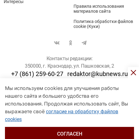
Интересы
Правила использования
материалов сайта
Политика обработки файлов
cookie (Куки)
Контакты редакции:
350000, г. Краснодар, ул. Пашковская, 2
+7 (861) 259-60-27
redaktor@kubnews.ru
Мы используем cookies для улучшения работы
Для пользователей старше 16 лет
нашего сайта и большего удобства его
© Кубанские Новости, 2017
использования. Продолжая использовать сайт, Вы
Сетевое издание «kubnews» зарегистрировано Федеральной
выражаете своё
согласие на обработку файлов
службой по надзору в сфере связи, информационных технологий
cookies
и массовых коммуникаций (Роскомнадзор). Регистрационный
номер Эл № ФС 77 - 78802 от 30 июля 2020 года. Учредитель -
ООО "ГИК "Кубанские Новости" (350000, Краснодар, ул.
СОГЛАСЕН
Пашковская, 2). Главный редактор – Филиппов О. Ю.