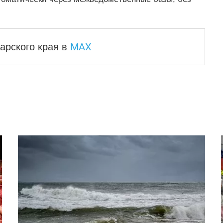
MAX
арского края
в