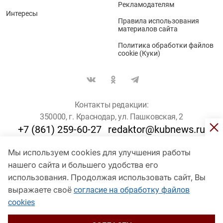
Рекламодателям
Интересы
Правила использования
материалов сайта
Политика обработки файлов
cookie (Куки)
Контакты редакции:
350000, г. Краснодар, ул. Пашковская, 2
+7 (861) 259-60-27
redaktor@kubnews.ru
Мы используем cookies для улучшения работы
Для пользователей старше 16 лет
нашего сайта и большего удобства его
© Кубанские Новости, 2017
использования. Продолжая использовать сайт, Вы
Сетевое издание «kubnews» зарегистрировано Федеральной
выражаете своё
согласие на обработку файлов
службой по надзору в сфере связи, информационных технологий
cookies
и массовых коммуникаций (Роскомнадзор). Регистрационный
номер Эл № ФС 77 - 78802 от 30 июля 2020 года. Учредитель -
ООО "ГИК "Кубанские Новости" (350000, Краснодар, ул.