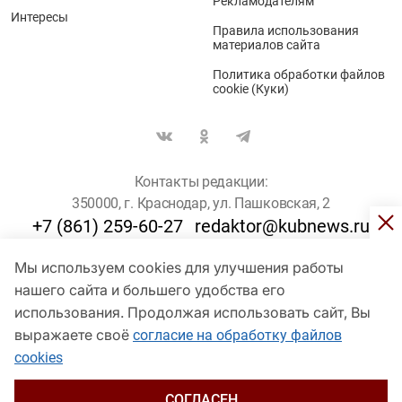
Рекламодателям
Интересы
Правила использования
материалов сайта
Политика обработки файлов
cookie (Куки)
Контакты редакции:
350000, г. Краснодар, ул. Пашковская, 2
+7 (861) 259-60-27
redaktor@kubnews.ru
Мы используем cookies для улучшения работы
Для пользователей старше 16 лет
нашего сайта и большего удобства его
© Кубанские Новости, 2017
использования. Продолжая использовать сайт, Вы
Сетевое издание «kubnews» зарегистрировано Федеральной
выражаете своё
согласие на обработку файлов
службой по надзору в сфере связи, информационных технологий
cookies
и массовых коммуникаций (Роскомнадзор). Регистрационный
номер Эл № ФС 77 - 78802 от 30 июля 2020 года. Учредитель -
ООО "ГИК "Кубанские Новости" (350000, Краснодар, ул.
СОГЛАСЕН