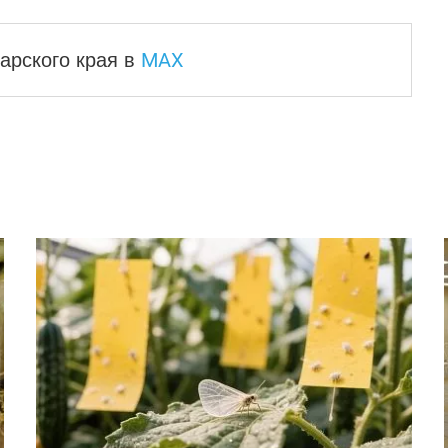
MAX
арского края
в