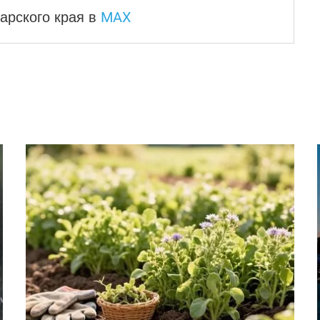
MAX
арского края
в