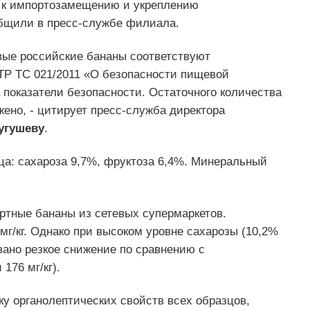
 к импортозамещению и укреплению
общили в пресс-службе филиала.
рвые российские бананы соответствуют
ТР ТС 021/2011 «О безопасности пищевой
показатели безопасности. Остаточного количества
ено, - цитирует пресс-служба директора
угушеву
.
ца: сахароза 9,7%, фруктоза 6,4%. Минеральный
тные бананы из сетевых супермаркетов.
мг/кг. Однако при высоком уровне сахарозы (10,2%
вано резкое снижение по сравнению с
176 мг/кг).
у органолептических свойств всех образцов,