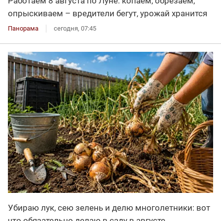
Работаем 8 августа по Луне: копаем, обрезаем,
опрыскиваем – вредители бегут, урожай хранится
Панорама
сегодня, 07:45
Убираю лук, сею зелень и делю многолетники: вот
что обязательно делаю в саду в августе