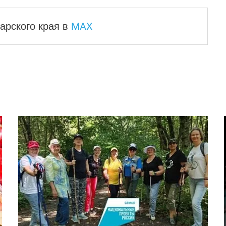
MAX
арского края
в